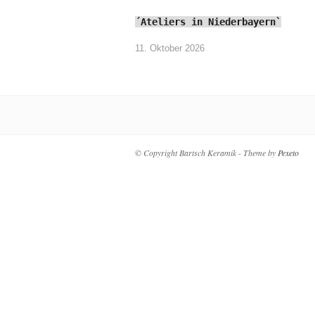
´Ateliers in Niederbayern`
11. Oktober 2026
© Copyright Bartsch Keramik - Theme by
Pexeto