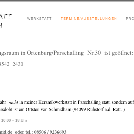
WERKSTATT
TERMINE/AUSSTELLUNGEN
PR
ngsraum in Ortenburg/Parschalling Nr.30 ist geöffnet:
 08542 2430
Jahr
nicht
in meiner Keramikwerkstatt in Parschalling statt, sondern a
sdobl ist ein Ortsteil von Schmidham (94099 Ruhstorf a.d. Rott.
)
10:00 – 18:Uhr
id.de oder tel.: 08506 / 9236693